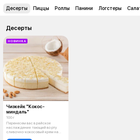
Десерты
Пиццы
Роллы
Панини
Логстеры
Сала
Десерты
НОВИНКА
Чизкейк "Кокос-
миндаль"
100 г
Перенесем вас в райское
наслаждение: тающий во рту
сливочно-кокосовый крем на
нежном песоч