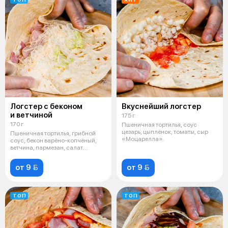
Логстер с беконом
Вкуснейший логстер
и ветчиной
175 г
170 г
Пшеничная тортилья, соус
цезарь, цыплёнок, томаты, сыр
Пшеничная тортилья, грибной
«Моцарелла».
соус, бекон варёно-копчёный,
ветчина, пармезан, салат
айсберг"
от 9 
от 9 
ТОП
ТОП