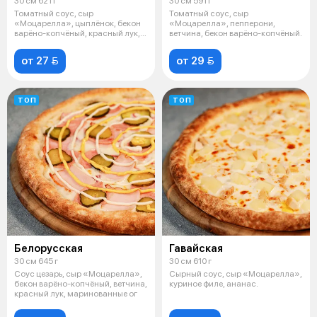
30 см 621 г
30 см 591 г
Томатный соус, сыр
Томатный соус, сыр
«Моцарелла», цыплёнок, бекон
«Моцарелла», пепперони,
варёно-копчёный, красный лук,
ветчина, бекон варёно-копчёный.
соус барбекю
от 27 
от 29 
ТОП
ТОП
Белорусская
Гавайская
30 см 645 г
30 см 610 г
Соус цезарь, сыр «Моцарелла»,
Сырный соус, сыр «Моцарелла»,
бекон варёно-копчёный, ветчина,
куриное филе, ананас.
красный лук, маринованные ог