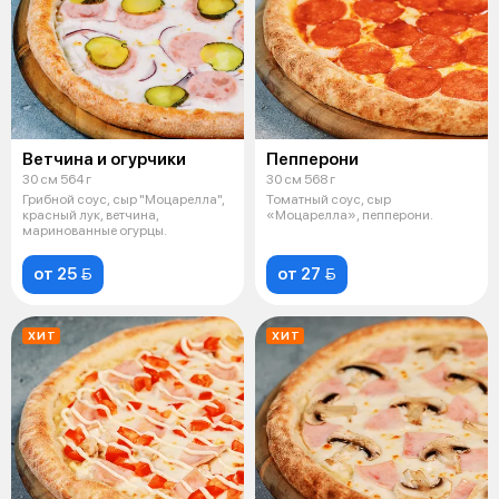
Ветчина и огурчики
Пепперони
30 см 564 г
30 см 568 г
Грибной соус, сыр "Моцарелла",
Томатный соус, сыр
красный лук, ветчина,
«Моцарелла», пепперони.
маринованные огурцы.
от 25 
от 27 
ХИТ
ХИТ