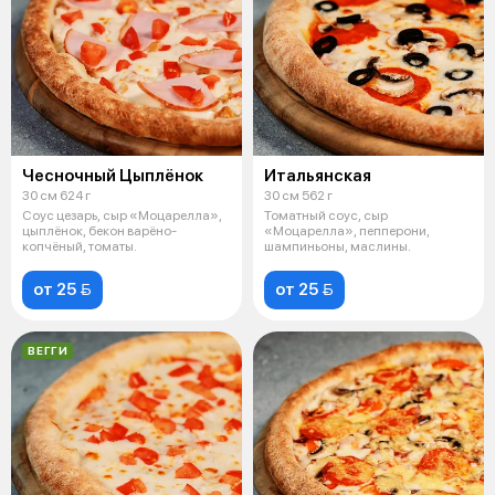
Чесночный Цыплёнок
Итальянская
30 см 624 г
30 см 562 г
Соус цезарь, сыр «Моцарелла»,
Томатный соус, сыр
цыплёнок, бекон варёно-
«Моцарелла», пепперони,
копчёный, томаты.
шампиньоны, маслины.
от 25 
от 25 
ВЕГГИ