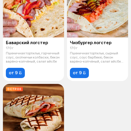
Баварский логстер
Чизбургер логстер
170 г
170 г
Пшеничная тортилья, горчичный
Пшеничная тортилья, сырный
соус, охотничьи колбаски, бекон
соус, соус барбекю, бекон
варёно-копчёный, салат айсбе
варёно-копчёный, салат айсберг,
томат
от 9 
от 9 
ОСТРОЕ