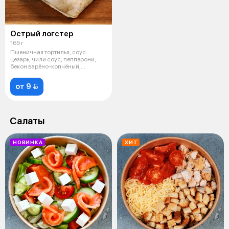
Острый логстер
165 г
Пшеничная тортилья, соус
цезарь, чили соус, пепперони,
бекон варёно-копчёный,
болгарский п
от 9 
Салаты
НОВИНКА
ХИТ