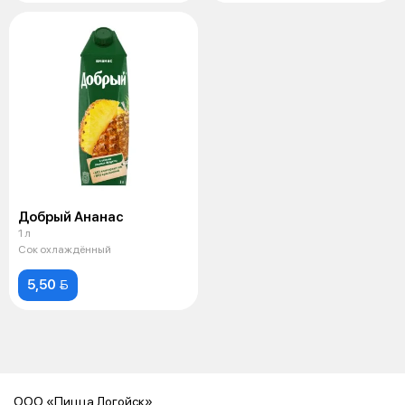
Добрый Ананас
1 л
Сок охлаждённый
5,50 
OOO «Пицца Логойск»