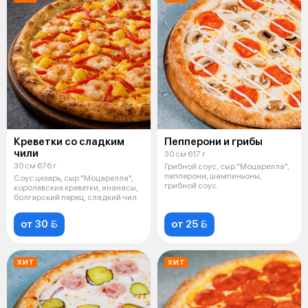
Креветки со сладким
Пепперони и грибы
чили
30 см 617 г
30 см 676 г
Грибной соус, сыр "Моцарелла",
пепперони, шампиньоны,
Соус цезарь, сыр "Моцарелла",
грибной соус.
королевские креветки, ананасы,
болгарский перец, сладкий чил
от 30 
от 25 
ХИТ
ХИТ