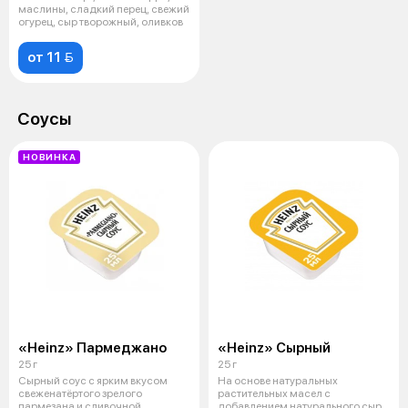
маслины, сладкий перец, свежий
огурец, сыр творожный, оливков
от 11 
Соусы
НОВИНКА
«Heinz» Пармеджано
«Heinz» Сырный
25 г
25 г
Сырный соус с ярким вкусом
На основе натуральных
свеженатёртого зрелого
растительных масел с
пармезана и сливочной
добавлением натурального сыра