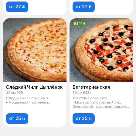
от 27 
от 27 
ВЕГГИ
Сладкий Чили Цыплёнок
Вегетарианская
30 см 559 г
30 см 643 г
Сладкий чили соус, сыр
Томатный соус, сыр
«Моцарелла», цыплёнок.
«Моцарелла», красный лук,
болгарский перец, шампиньоны,
маслины, томаты
от 25 
от 25 