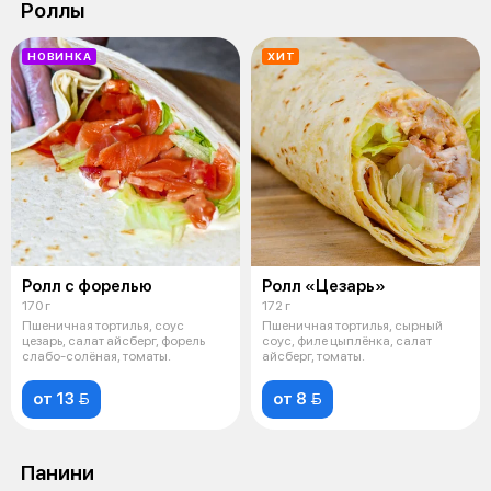
Роллы
НОВИНКА
ХИТ
Ролл с форелью
Ролл «Цезарь»
170 г
172 г
Пшеничная тортилья, соус
Пшеничная тортилья, сырный
цезарь, салат айсберг, форель
соус, филе цыплёнка, салат
слабо-солёная, томаты.
айсберг, томаты.
от 13 
от 8 
Панини