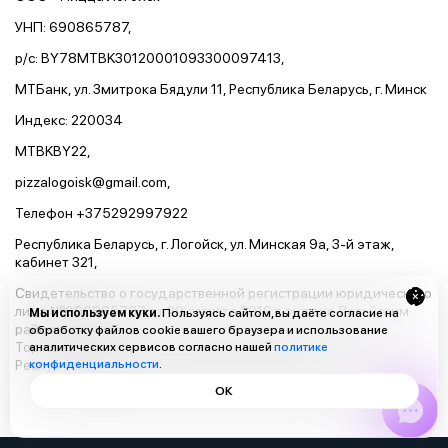
УНП: 690865787,
р/с: BY78MTBK30120001093300097413,
МТБанк, ул. Змитрока Бядули 11, Республика Беларусь, г. Минск
Индекс: 220034
MTBKBY22,
pizzalogoisk@gmail.com,
Телефон +375292997922
Республика Беларусь, г. Логойск, ул. Минская 9а, 3-й этаж,
кабинет 321,
Свидетельство о государственной регистрации юридического
лица №690865787 от 29 августа 2019 г. выдано Логойским
Мы используем куки.
Пользуясь сайтом, вы даёте согласие на
райисполкомом
обработку файлов cookie вашего браузера и использование
Торговый объект зарегистрирован в торговом реестре
аналитических сервисов согласно нашей
политике
Республики Беларусь от 16.01.2023, № 549987
конфиденциальности
.
ОК