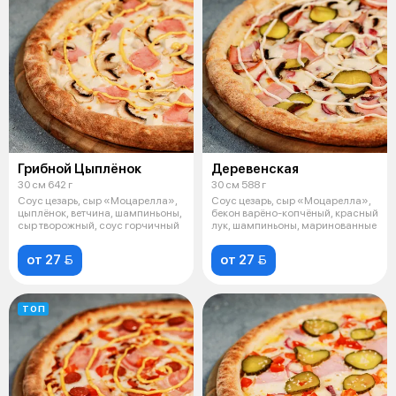
Грибной Цыплёнок
Деревенская
30 см 642 г
30 см 588 г
Соус цезарь, сыр «Моцарелла»,
Соус цезарь, сыр «Моцарелла»,
цыплёнок, ветчина, шампиньоны,
бекон варёно-копчёный, красный
сыр творожный, соус горчичный
лук, шампиньоны, маринованные
от 27 
от 27 
ТОП