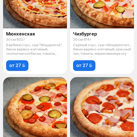
Мюнхенская
Чизбургер
30 см 632 г
30 см 614 г
Барбекю соус, сыр "Моцарелла",
Сырный соус, сыр «Моцарелла»,
бекон варёно-копчёный,
бекон варёно-копчёный, красный
охотничьи колбаски, томаты,
лук, томаты, маринованные огу
горчичны
от 27 
от 27 