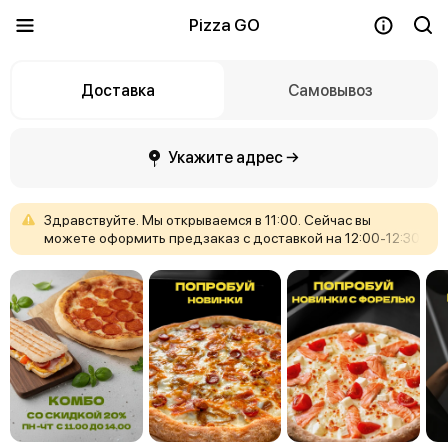
Pizza GO
Доставка
Самовывоз
Укажите адрес →
Здравствуйте.
Мы
открываемся
в
11:00.
Сейчас
вы
можете
оформить
предзаказ
с
доставкой
на
12:00-12:30
или
навынос
к
11:30.