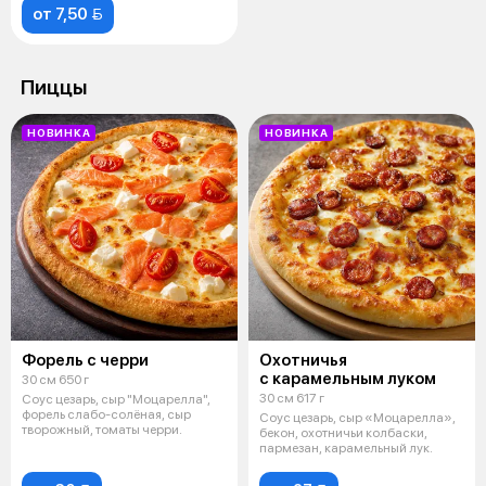
от 7,50 
Пиццы
НОВИНКА
НОВИНКА
Форель с черри
Охотничья
с карамельным луком
30 см 650 г
30 см 617 г
Соус цезарь, сыр "Моцарелла",
форель слабо-солёная, сыр
Соус цезарь, сыр «Моцарелла»,
творожный, томаты черри.
бекон, охотничьи колбаски,
пармезан, карамельный лук.