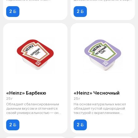
текстурой, в соста
"Чеддер" — это ле
2 
2 
«Heinz» Барбекю
«Heinz» Чесночный
25 г
25 г
Обладает сбалансированным
На основе натуральных масел
дымным вкусом и отличается
обладает густой однородной
своей универсальностью — он
текстурой с вкраплениями
органично
зелёного л
2 
2 