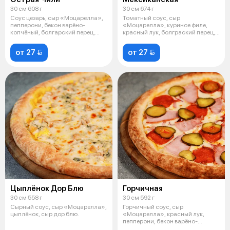
30 см 608 г
30 см 674 г
Соус цезарь, сыр «Моцарелла»,
Томатный соус, сыр
пепперони, бекон варёно-
«Моцарелла», куриное филе,
копчёный, болгарский перец,
красный лук, болграский перец,
перец ха
шампиньоны, п
от 27 
от 27 
Цыплёнок Дор Блю
Горчичная
30 см 558 г
30 см 592 г
Сырный соус, сыр «Моцарелла»,
Горчичный соус, сыр
цыплёнок, сыр дор блю.
«Моцарелла», красный лук,
пепперони, бекон варёно-
копчёный, маринованн