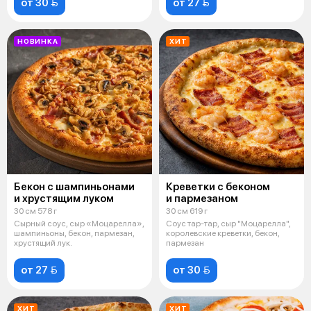
от 30 
от 27 
НОВИНКА
ХИТ
Бекон с шампиньонами
Креветки с беконом
и хрустящим луком
и пармезаном
30 см 578 г
30 см 619 г
Сырный соус, сыр «Моцарелла»,
Соус тар-тар, сыр "Моцарелла",
шампиньоны, бекон, пармезан,
королевские креветки, бекон,
хрустящий лук.
пармезан
от 27 
от 30 
ХИТ
ХИТ