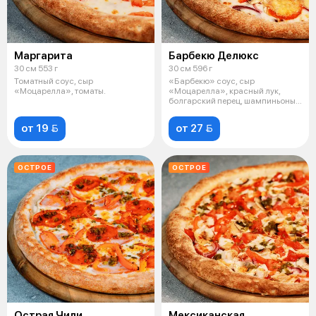
Маргарита
Барбекю Делюкс
30 см 553 г
30 см 596 г
Томатный соус, сыр
«Барбекю» соус, сыр
«Моцарелла», томаты.
«Моцарелла», красный лук,
болгарский перец, шампиньоны,
пепперони, пар
от 19 
от 27 
ОСТРОЕ
ОСТРОЕ
Острая Чили
Мексиканская