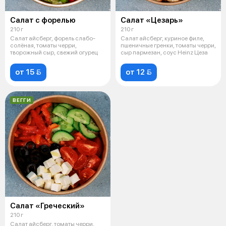
Салат с форелью
Салат «Цезарь»
210 г
210 г
Салат айсберг, форель слабо-
Салат айсберг, куриное филе,
солёная, томаты черри,
пшеничные гренки, томаты черри,
творожный сыр, свежий огурец
сыр пармезан, соус Heinz Цеза
от 15 
от 12 
ВЕГГИ
Салат «Греческий»
210 г
Салат айсберг, томаты черри,