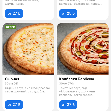
бекон варёно-копчёный,
«Моцарелла», охотничьи
шампиньоны.
колбаски, болгарский перец,
красный лук, томаты
от 27 
от 25 
ВЕГГИ
Сырная
Колбаски Барбекю
30 см 541 г
30 см 670 г
Сырный соус, сыр «Моцарелла»,
Томатный соус, сыр
сыр творожный, сыр дор блю.
«Моцарелла», охотничьи
колбаски, бекон варёно-
копчёный, красный лук, ша
от 27 
от 27 