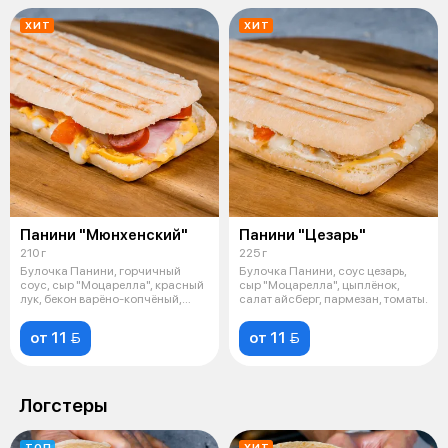
ХИТ
ХИТ
Панини "Мюнхенский"
Панини "Цезарь"
210 г
225 г
Булочка Панини, горчичный
Булочка Панини, соус цезарь,
соус, сыр "Моцарелла", красный
сыр "Моцарелла", цыплёнок,
лук, бекон варёно-копчёный,
салат айсберг, пармезан, томаты.
охотн
от 11 
от 11 
Логстеры
ТОП
ХИТ