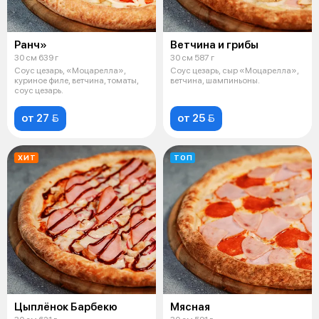
Ранч»
Ветчина и грибы
30 см 639 г
30 см 587 г
Соус цезарь, «Моцарелла»,
Соус цезарь, сыр «Моцарелла»,
куриное филе, ветчина, томаты,
ветчина, шампиньоны.
соус цезарь.
от 27 
от 25 
ХИТ
ТОП
Цыплёнок Барбекю
Мясная