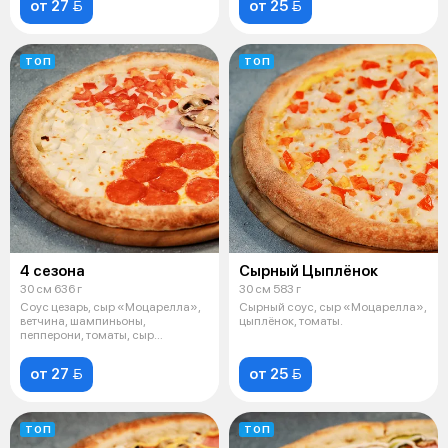
от 27 
от 25 
ТОП
ТОП
4 сезона
Сырный Цыплёнок
30 см 636 г
30 см 583 г
Соус цезарь, сыр «Моцарелла»,
Сырный соус, сыр «Моцарелла»,
ветчина, шампиньоны,
цыплёнок, томаты.
пепперони, томаты, сыр
творожный.
от 27 
от 25 
ТОП
ТОП