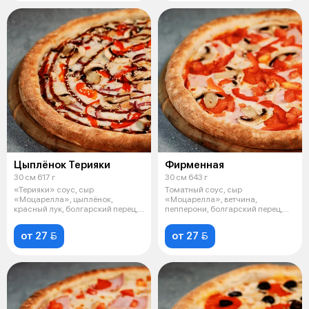
Цыплёнок Терияки
Фирменная
30 см 617 г
30 см 643 г
«Терияки» соус, сыр
Томатный соус, сыр
«Моцарелла», цыплёнок,
«Моцарелла», ветчина,
красный лук, болгарский перец,
пепперони, болгарский перец,
шампиньоны, кунж
шампиньоны, томаты.
от 27 
от 27 