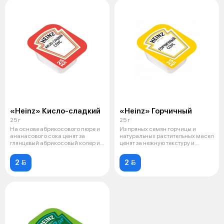
«Heinz» Кисло-сладкий
«Heinz» Горчичный
25 г
25 г
На основе абрикосового пюре и
Из пряных семян горчицы и
ананасового сока ценят за
натуральных растительных масел
глянцевый абрикосовый колер и
ценят за нежную текстуру и
прян
традиц
2 
2 