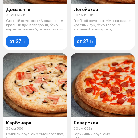
Домашняя
Логойская
30 см 617 г
30 см 600 г
Сырный соус, сыр «Моцарелла»,
Грибной соус, сыр «Моцарелла»,
красный лук, пепперони, бекон
красный лук, бекон варёно-
варёно-копчёный, охотничьи кол
копченый, пепперони,
маринованные
от 27 
от 27 
Карбонара
Баварская
30 см 566 г
30 см 602 г
Грибной соус, сыр «Моцарелла»,
Горчичный соус, сыр