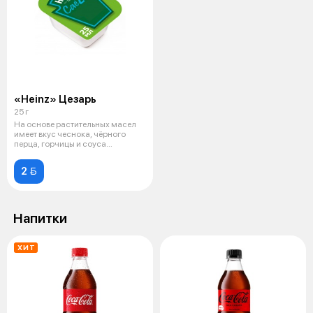
«Heinz» Цезарь
25 г
На основе растительных масел
имеет вкус чеснока, чёрного
перца, горчицы и соуса
Уорчестер,
2 
Напитки
ХИТ