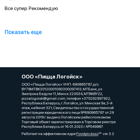
Все супер. Рекомендую
Показать еще
OOO «Пицца Логойск»
OOO «Пицца Логойск» УНП: 690865787, р/с:
BY78MTBK30120001093300097413, МТБанк, ул.
Змитрока Бядули 11, Минск 220034, MTBKBY22,
pizzalogoisk@gmail.com, телефон +375292997922,
Республика Беларусь, г. Логойск, ул. Минская 9а, 3-й
этаж, кабинет 321, Cвидетельство о государственной
регистрации юридического лица №690865787 от 29
августа 2019 г. выдано Логойским райисполкомом
Торговый объект зарегистрирован в Торговом реестре
Республики Беларусь от 16.01.2023 г. №549987.
Работает на эффективном ядре
Foodpicásso
ver. 3.2