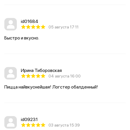
id01684
05 августа 17:11
Быстро и вкусно.
Ирина Тиборовская
04 августа 16:00
Пицца найвкуснейшая! Логстер обалденный!
id09231
03 августа 15:39