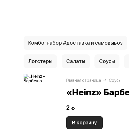
{{ textContacts }}
Комбо-набор #доставка и самовывоз
Логстеры
Салаты
Соусы
Главная страница
Соусы
«Heinz» Барб
2 
В корзину