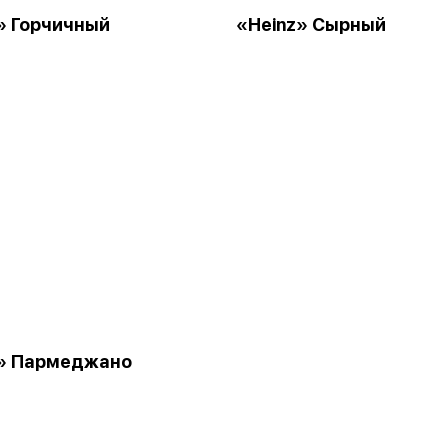
» Горчичный
«Heinz» Сырный
z» Пармеджано