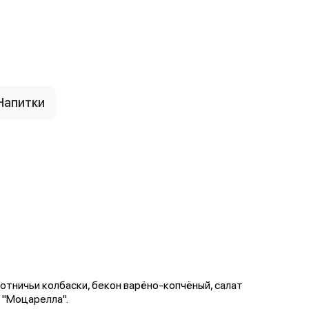
Напитки
хотничьи колбаски, бекон варёно-копчёный, салат
р "Моцарелла".