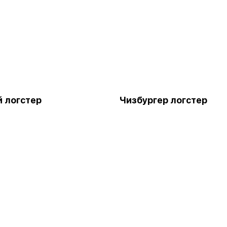
 логстер
Чизбургер логстер