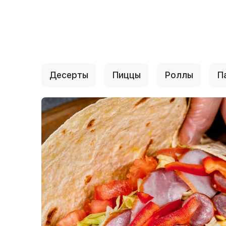
{{ textContacts }}
Десерты
Пиццы
Роллы
П