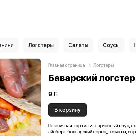
анини
Логстеры
Салаты
Соусы
Главная страница
Логстеры
Баварский логстер
9 
В корзину
Пшеничная тортилья, горчичный соус, о
айсберг, болгарский перец, томаты, сы