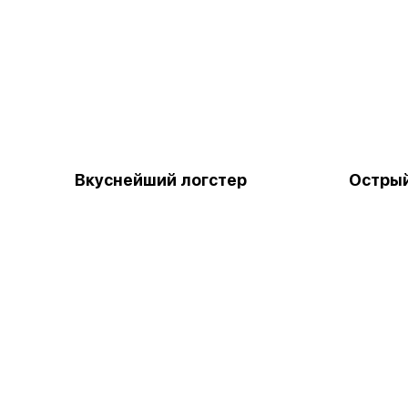
Вкуснейший логстер
Острый