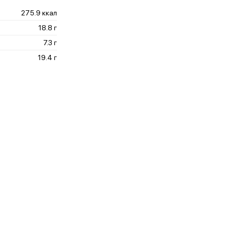
275.9 ккал
18.8 г
7.3 г
19.4 г