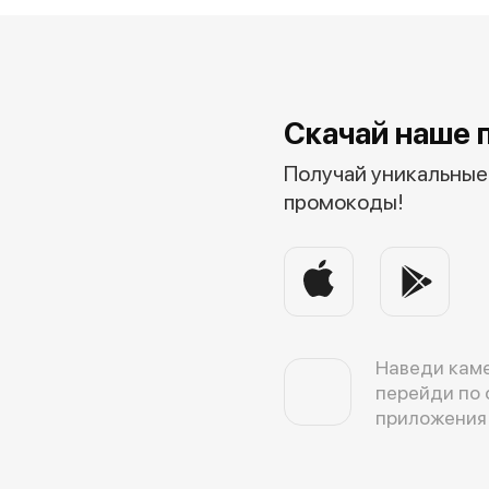
Скачай наше 
Получай уникальные 
промокоды!
Наведи каме
перейди по 
приложения