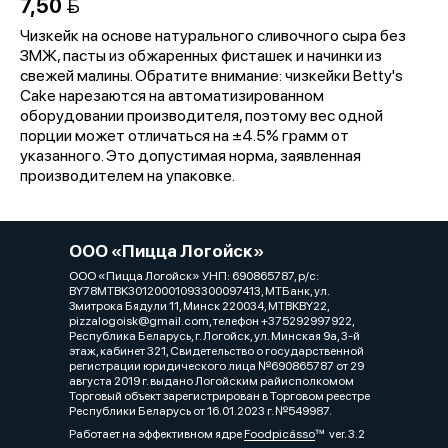
7,50 
Чизкейк на основе натурального сливочного сыра без
ЗМЖ, пасты из обжаренных фисташек и начинки из
свежей малины. Обратите внимание: чизкейки Betty's
Cake нарезаются на автоматизированном
оборудовании производителя, поэтому вес одной
порции может отличаться на ±4.5% грамм от
указанного. Это допустимая норма, заявленная
производителем на упаковке.
OOO «Пицца Логойск»
OOO «Пицца Логойск» УНП: 690865787, р/с:
BY78MTBK30120001093300097413, МТБанк, ул.
Змитрока Бядули 11, Минск 220034, MTBKBY22,
pizzalogoisk@gmail.com, телефон +375292997922,
Республика Беларусь, г. Логойск, ул. Минская 9а, 3-й
этаж, кабинет 321, Cвидетельство о государственной
регистрации юридического лица №690865787 от 29
августа 2019 г. выдано Логойским райисполкомом
Торговый объект зарегистрирован в Торговом реестре
Республики Беларусь от 16.01.2023 г. №549987.
Работает на эффективном ядре
Foodpicásso
ver. 3.2