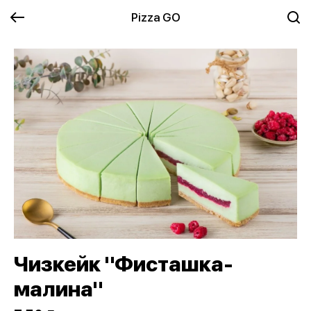
Pizza GO
Чизкейк "Фисташка-
малина"